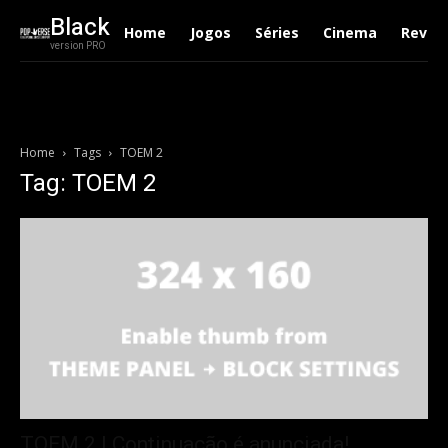
Black
Home
Jogos
Séries
Cinema
Revie
version PRO
Home
Tags
TOEM 2
Tag: TOEM 2
TOEM 2 | Continuação é anunciada!