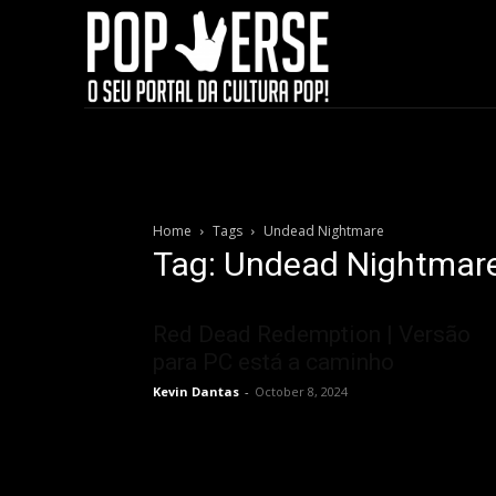
Home
Tags
Undead Nightmare
Tag: Undead Nightmar
Red Dead Redemption | Versão
para PC está a caminho
Kevin Dantas
-
October 8, 2024