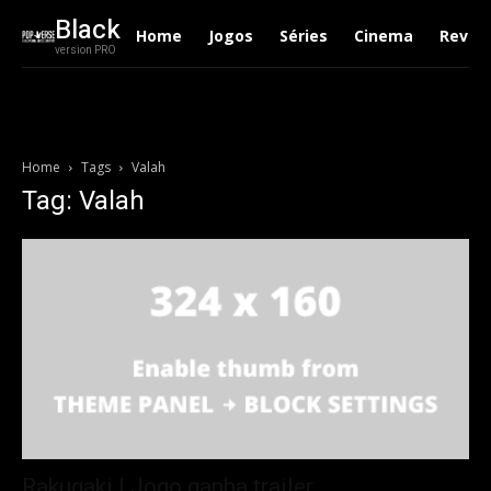
Black
Home
Jogos
Séries
Cinema
Revie
version PRO
Home
Tags
Valah
Tag: Valah
Rakugaki | Jogo ganha trailer