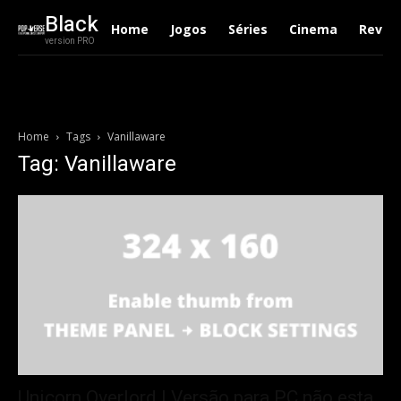
Black
Home
Jogos
Séries
Cinema
Revie
version PRO
Home
Tags
Vanillaware
Tag: Vanillaware
Unicorn Overlord | Versão para PC não esta