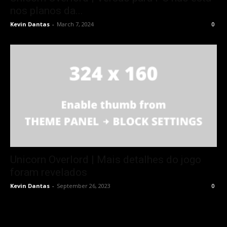
nos planos da...
Kevin Dantas
-
March 7, 2024
0
Unicorn Overlord | Mais detalhes do jogo
foram revelados
Kevin Dantas
-
September 26, 2023
0