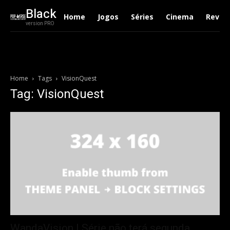
Black
Home
Jogos
Séries
Cinema
Revie
version PRO
Home
Tags
VisionQuest
Tag: VisionQuest
WandaVision | Série não terá segunda