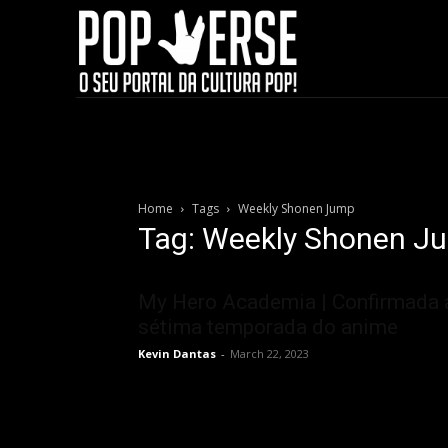
Home
Tags
Weekly Shonen Jump
Tag: Weekly Shonen J
My Hero Academia | Confirmada 
sétima temporada do anime
Kevin Dantas
-
March 22, 2023