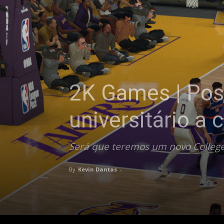
2K Games | Pos
universitário a
Será que teremos um novo College
By
Kevin Dantas
-