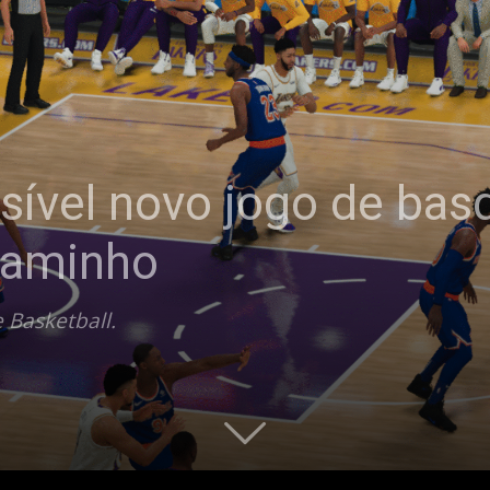
sível novo jogo de bas
 caminho
 Basketball.