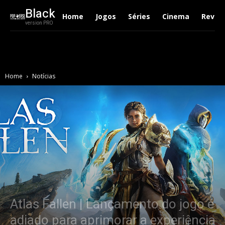
Black
Home
Jogos
Séries
Cinema
Revie
version PRO
Home
Notícias
Atlas Fallen | Lançamento do jogo é
adiado para aprimorar a experiência