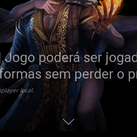
 | Jogo poderá ser jog
aformas sem perder o 
player local.