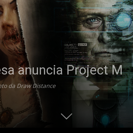
esa anuncia Project M
nto da Draw Distance