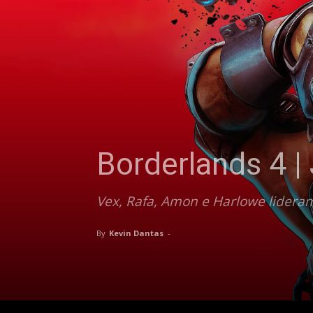
Borderlands 4 |
Vex, Rafa, Amon e Harlowe lideram
By
Kevin Dantas
-