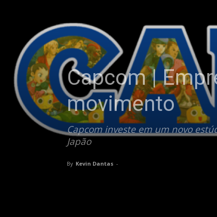
Capcom | Empre
movimento
Capcom investe em um novo estúd
Japão
By
Kevin Dantas
-