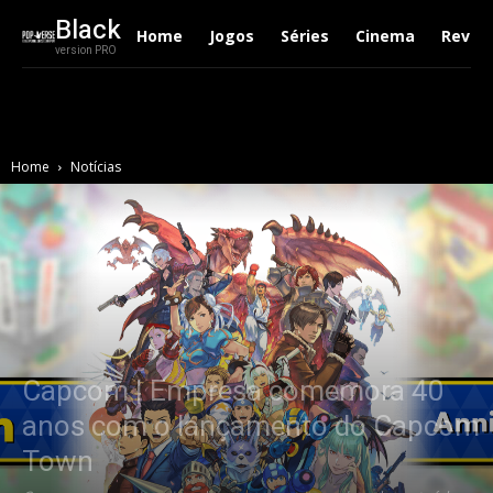
Black
Home
Jogos
Séries
Cinema
Revie
version PRO
Home
Notícias
Capcom | Empresa comemora 40
anos com o lançamento do Capcom
Town