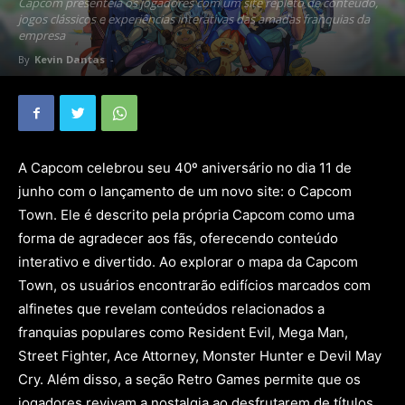
Capcom presenteia os jogadores com um site repleto de conteúdo,
jogos clássicos e experiências interativas das amadas franquias da
empresa
By
Kevin Dantas
-
A Capcom celebrou seu 40º aniversário no dia 11 de
junho com o lançamento de um novo site: o Capcom
Town. Ele é descrito pela própria Capcom como uma
forma de agradecer aos fãs, oferecendo conteúdo
interativo e divertido. Ao explorar o mapa da Capcom
Town, os usuários encontrarão edifícios marcados com
alfinetes que revelam conteúdos relacionados a
franquias populares como Resident Evil, Mega Man,
Street Fighter, Ace Attorney, Monster Hunter e Devil May
Cry. Além disso, a seção Retro Games permite que os
jogadores revivam a nostalgia ao desfrutarem de títulos