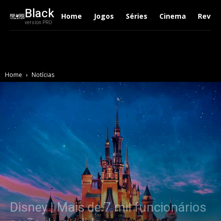
Black
Home
Jogos
Séries
Cinema
Revie
version PRO
Home
Notícias
Disney | Mais de 7 mil funcionários