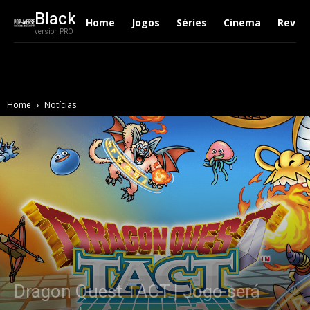
Black
Home
Jogos
Séries
Cinema
Revie
version PRO
Home
Notícias
Dragon Quest TACT | Jogo será