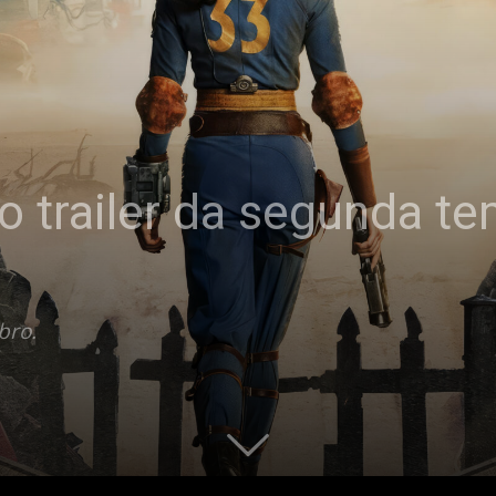
iro trailer da segunda t
bro.