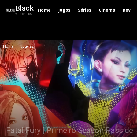
Black
Home
Jogos
Séries
Cinema
Revie
version PRO
Home
Notícias
Fatal Fury | Primeiro Season Pass de