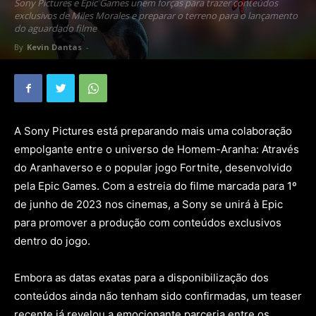
Sony Pictures e Epic Games unem forças para trazer conteúdos
exclusivos de Miles Morales e preparar o terreno para o lançamento
do aguardado filme
By
Kevin Dantas
-
A Sony Pictures está preparando mais uma colaboração
empolgante entre o universo de Homem-Aranha: Através
do Aranhaverso e o popular jogo Fortnite, desenvolvido
pela Epic Games. Com a estreia do filme marcada para 1º
de junho de 2023 nos cinemas, a Sony se unirá à Epic
para promover a produção com conteúdos exclusivos
dentro do jogo.
Embora as datas exatas para a disponibilização dos
conteúdos ainda não tenham sido confirmadas, um teaser
recente já revelou a emocionante parceria entre os