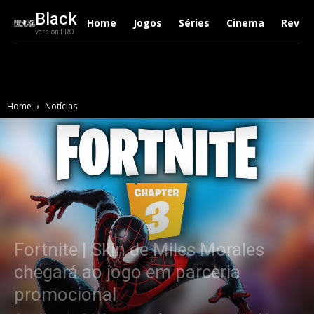
Black
Home
Jogos
Séries
Cinema
Revie
version PRO
Home
Notícias
Fortnite | Skin de Miles Morales
chegará ao jogo em parceria
promocional