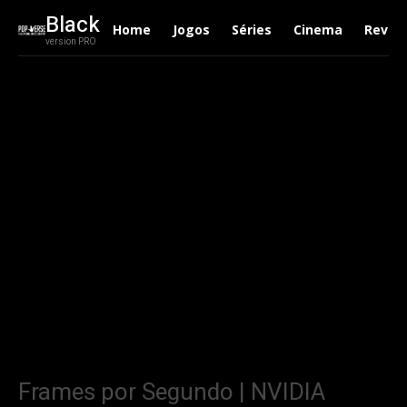
Black
Home
Jogos
Séries
Cinema
Revie
version PRO
Frames por Segundo | NVIDIA