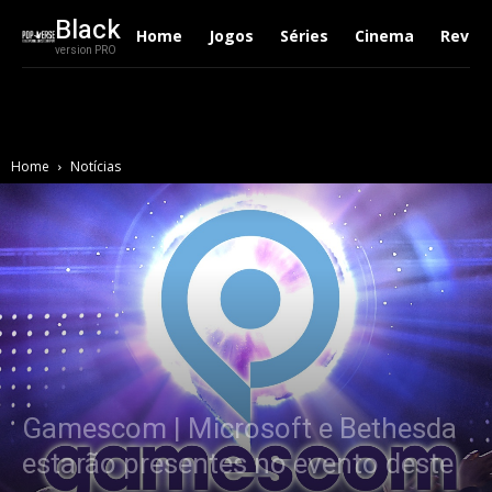
Black
Home
Jogos
Séries
Cinema
Revie
version PRO
Home
Notícias
Gamescom | Microsoft e Bethesda
estarão presentes no evento deste