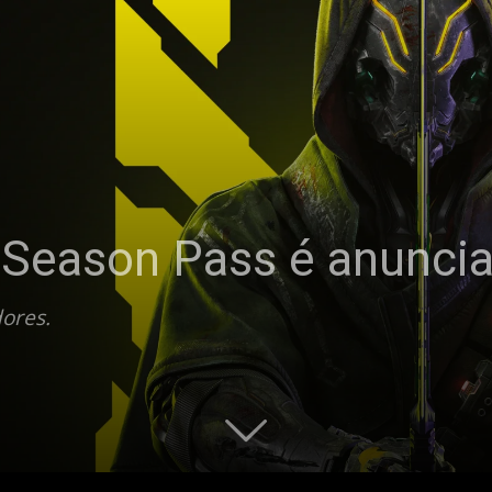
| Season Pass é anunci
ores.