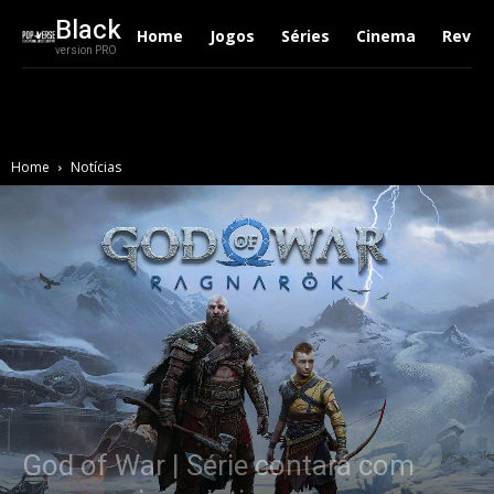
Black
Home
Jogos
Séries
Cinema
Revie
version PRO
Home
Notícias
God of War | Série contará com