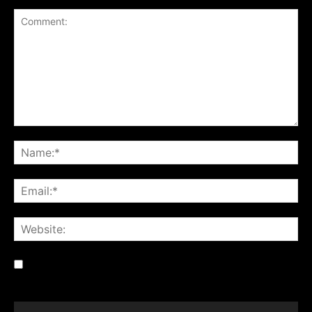
Save my name, email, and website in this browser for the
next time I comment.