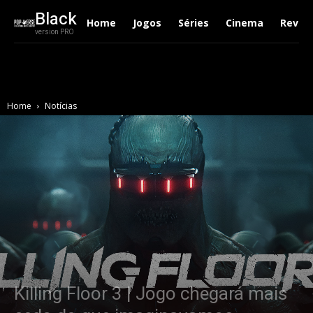
Black
Home
Jogos
Séries
Cinema
Revie
version PRO
Home
Notícias
Killing Floor 3 | Jogo chegará mais