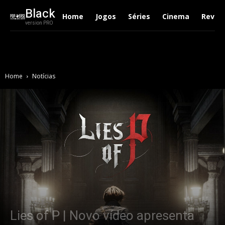
Black
Home
Jogos
Séries
Cinema
Revie
version PRO
Home
Notícias
Lies of P | Novo vídeo apresenta