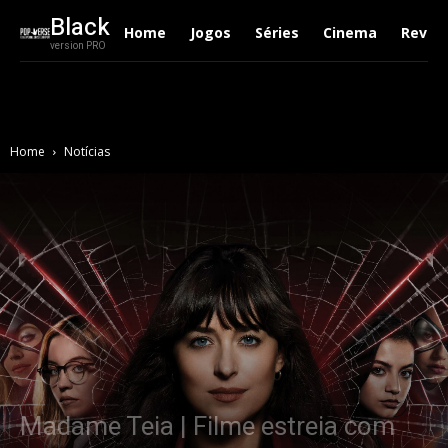
Black
Home
Jogos
Séries
Cinema
Revie
version PRO
Home
Notícias
Madame Teia | Filme estreia com