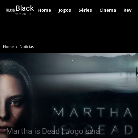
Black
Home
Jogos
Séries
Cinema
Revie
version PRO
Home
Notícias
Martha is Dead | Jogo será