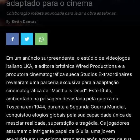
adaptado para o cinema
Colaboração inédita anunciada para levar a obra as telonas.
By
Kevin Dantas
-
Em um anúncio surpreendente, o estúdio de videojogos
italiano LKA, a editora britânica Wired Productions e a
produtora cinematográfica sueca Studios Extraordinaires
revelaram uma parceria exclusiva para a adaptação
cinematográfica de “Martha Is Dead”. Este título,
ambientado na paisagem devastada pela guerra da
Toscana em 1944, durante a Segunda Guerra Mundial,
conquistou elogios globais pela sua capacidade única de
mesclar realidade, superstição e tragédia. Os jogadores
assumem o intrigante papel de Giulia, uma jovem
envolvida em um enigma arrepiante após a morte de sua