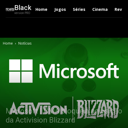
Black
Home
Jogos
Séries
Cinema
Revie
version PRO
Home
Notícias
Microsoft | CMA bloqueia aquisição
da Activision Blizzard