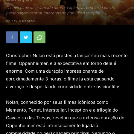
O novo filme do aclamado diretor explora a complexidade do
personagem central, interpretado por Cillian Murphy
By
Kevin Dantas
-
Christopher Nolan está prestes a lançar seu mais recente
filme, Oppenheimer, e a expectativa em torno dele é
enorme. Com uma duração impressionante de
aproximadamente 3 horas, o filme já está causando
alvoroço e despertando curiosidade entre os cinéfilos.
Nolan, conhecido por seus filmes icônicos como
Memento, Tenet, Interstellar, Inception e a trilogia do
Cavaleiro das Trevas, revelou que a extensa duração de
Oppenheimer está intrinsecamente ligada à
complexidade do personagem principal. Segundo o