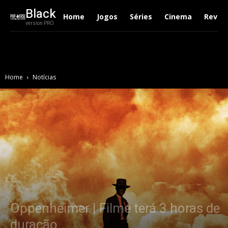
Black
Home
Jogos
Séries
Cinema
Revie
version PRO
Home
Notícias
Oppenheimer | Filme terá 3 horas de
duração