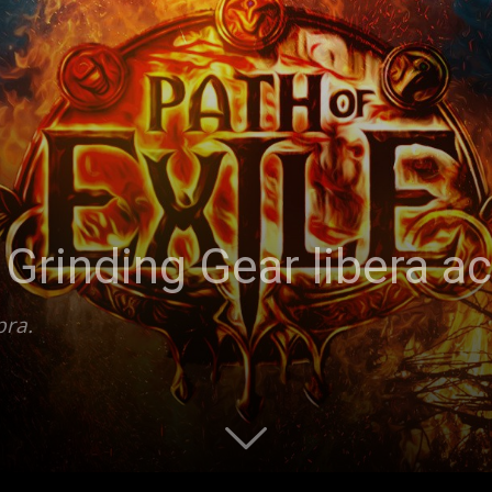
| Grinding Gear libera a
pra.