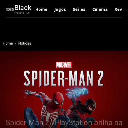
Black
Home
Jogos
Séries
Cinema
Revie
version PRO
Home
Notícias
Spider-Man 2 | PlayStation brilha na