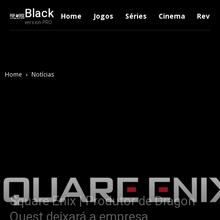
Black
Home
Jogos
Séries
Cinema
Revie
version PRO
Home
Notícias
Square Enix | Produtor de Dragon
Quest deixará a empresa