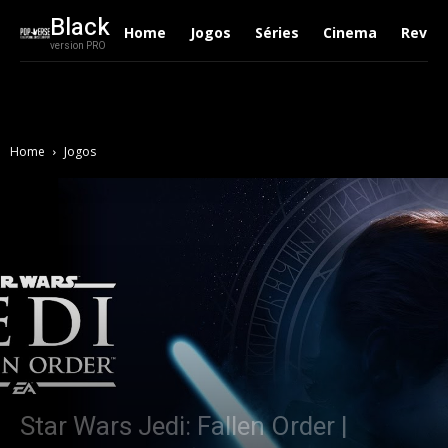
Black
Home
Jogos
Séries
Cinema
Revie
version PRO
Home
Jogos
Star Wars Jedi: Fallen Order |