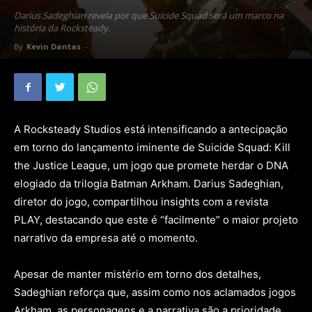
Darius Sadeghian revela por que Suicide Squad será um marco na
história da Rocksteady.
By
Kevin Dantas
-
A Rocksteady Studios está intensificando a antecipação
em torno do lançamento iminente de Suicide Squad: Kill
the Justice League, um jogo que promete herdar o DNA
elogiado da trilogia Batman Arkham. Darius Sadeghian,
diretor do jogo, compartilhou insights com a revista
PLAY, destacando que este é “facilmente” o maior projeto
narrativo da empresa até o momento.
Apesar de manter mistério em torno dos detalhes,
Sadeghian reforça que, assim como nos aclamados jogos
Arkham, as personagens e a narrativa são a prioridade