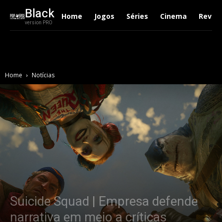
Black
Home
Jogos
Séries
Cinema
Revie
version PRO
Home
Notícias
Suicide Squad | Empresa defende
narrativa em meio a críticas