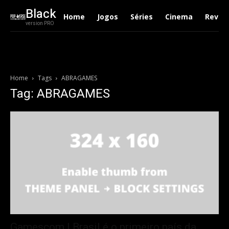
Black
Home
Jogos
Séries
Cinema
Revie
version PRO
Home
Tags
ABRAGAMES
Tag: ABRAGAMES
Gamescom | Brasil é o primeiro país da