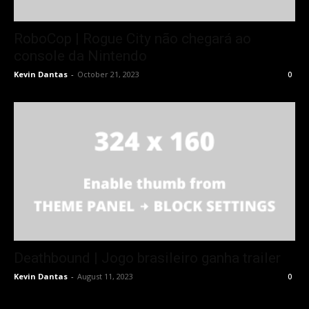
RoboCop | Rogue City não chegará ao
console da Nintendo
Kevin Dantas
-
October 21, 2023
0
Deathbound | Jogo brasileiro ganha trailer
Kevin Dantas
-
August 11, 2023
0