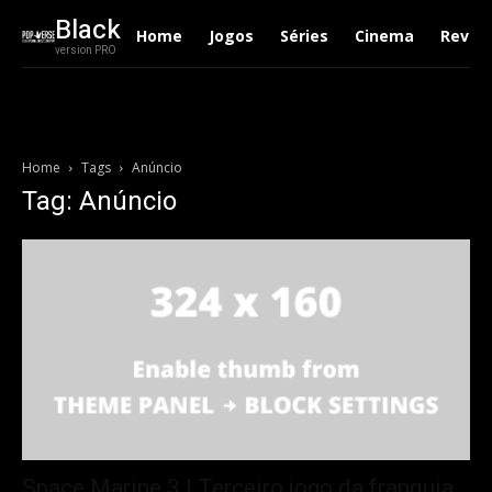
Black
Home
Jogos
Séries
Cinema
Revie
version PRO
Home
Tags
Anúncio
Tag: Anúncio
Space Marine 3 | Terceiro jogo da franquia