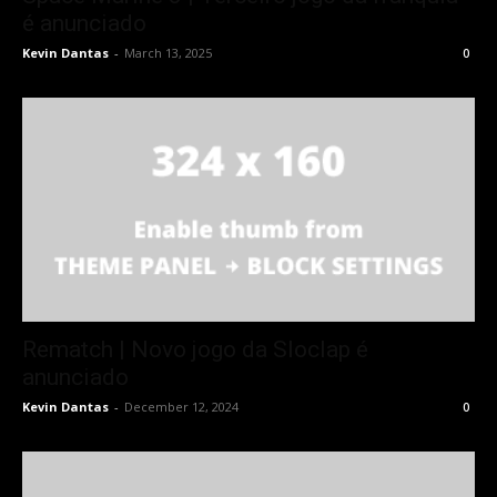
é anunciado
Kevin Dantas
-
March 13, 2025
0
Rematch | Novo jogo da Sloclap é
anunciado
Kevin Dantas
-
December 12, 2024
0