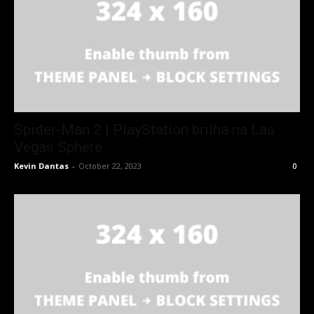
Spider-Man 2 | PlayStation brilha na Las
Vegas Sphere
Kevin Dantas
-
October 22, 2023
0