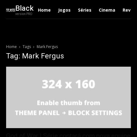
Black
Home
Jogos
Séries
Cinema
Revie
version PRO
Home
Tags
Mark Fergus
Tag: Mark Fergus
God of War | Série contará com nova equipe