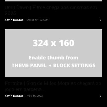
Until Dawn | Filme chega aos cinemas em
2025
Kevin Dantas
-
October 15, 2024
0
Fortnite | Skin de Miles Morales chegará ao
jogo em parceria...
Kevin Dantas
-
May 16, 2023
0