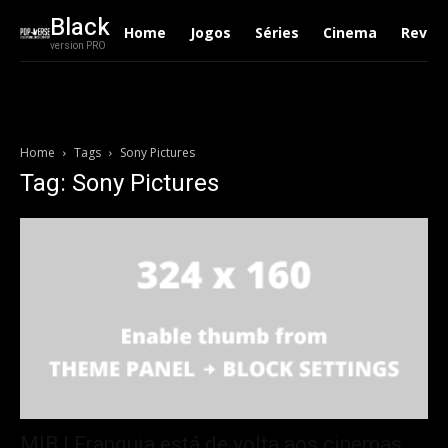
Black
Home
Jogos
Séries
Cinema
Revie
version PRO
Home
Tags
Sony Pictures
Tag: Sony Pictures
MIB | Franquia está de volta aos cinemas