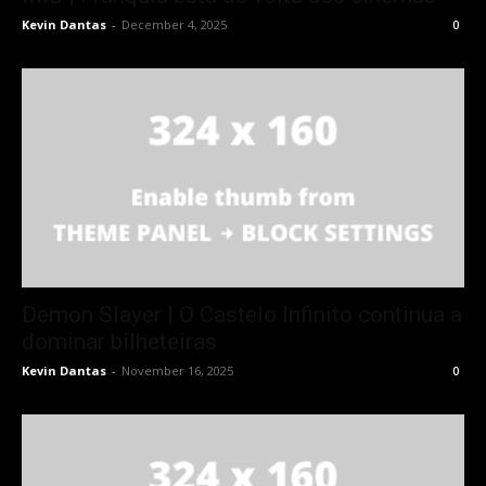
Kevin Dantas
-
December 4, 2025
0
Demon Slayer | O Castelo Infinito continua a
dominar bilheteiras
Kevin Dantas
-
November 16, 2025
0