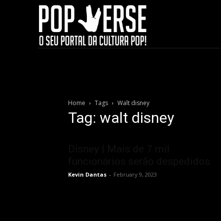
Home
Tags
Walt disney
Tag: walt disney
Disney | Mais de 7 mil
funcionários serão despedidos
Kevin Dantas
-
February 9, 2023