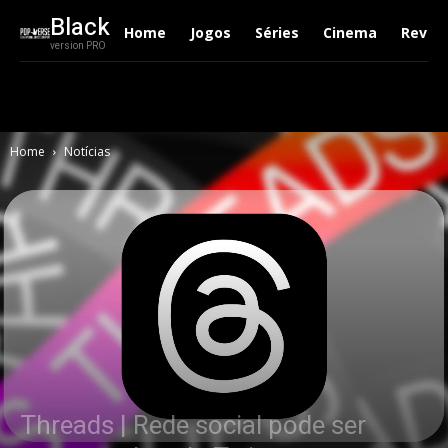
Black
Home
Jogos
Séries
Cinema
Revie
version PRO
Home
Notícias
Threads | Rede social pode ser