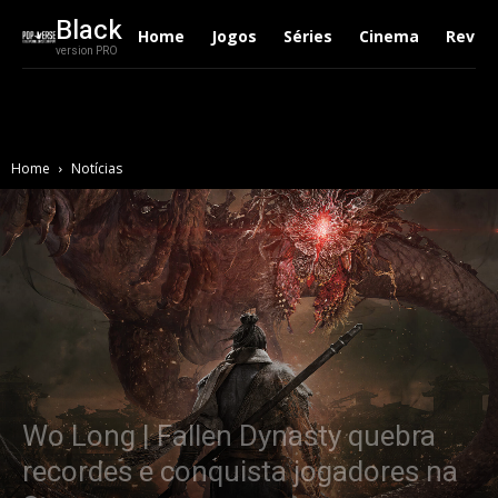
Black
Home
Jogos
Séries
Cinema
Revie
version PRO
Home
Notícias
Wo Long | Fallen Dynasty quebra
recordes e conquista jogadores na