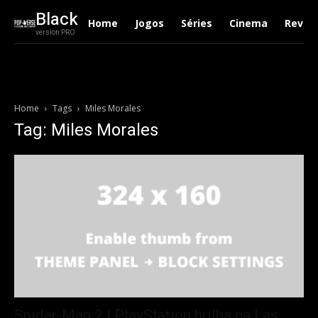
Black
Home
Jogos
Séries
Cinema
Revie
version PRO
Home
Tags
Miles Morales
Tag: Miles Morales
Spider-Man 2 | PlayStation brilha na Las