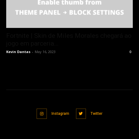
Fortnite | Skin de Miles Morales chegará ao
jogo em parceria...
Kevin Dantas
-
May 16, 2023
0
Instagram
Twitter