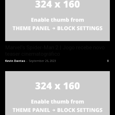
Marvel’s Spider-Man 2 | Jogo recebe novo
teaser cinematográfico
Kevin Dantas
-
September 26, 2023
0