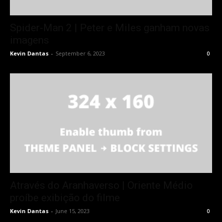
Spider-Man 2 | Peter e Miles ganham novas
imagens
Kevin Dantas
-
September 6, 2023
0
Através do Aranhaverso | Oriente Médio
proíbe exibição do filme
Kevin Dantas
-
June 15, 2023
0