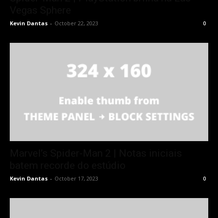
Vegas Sphere
Kevin Dantas
-
October 22, 2023
0
Marvel’s Spider-Man 2 | Notas iniciais
batem recorde do estúdio
Kevin Dantas
-
October 17, 2023
0