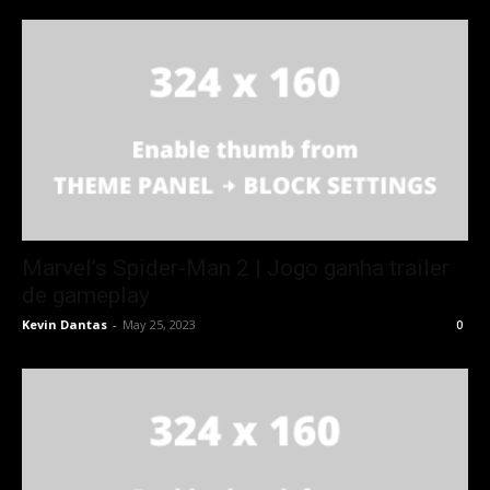
Marvel’s Spider-Man 2 | Jogo ganha trailer
de gameplay
Kevin Dantas
-
May 25, 2023
0