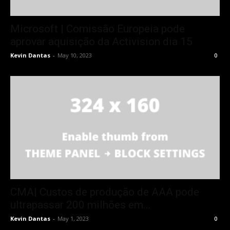
Microsoft | Comissão Europeia pode
aprovar aquisição da Activision dia 15
Kevin Dantas
-
May 10, 2023
0
CMA| Custos de produção de AAA pode
ultrapassar 200 milhões em...
Kevin Dantas
-
May 1, 2023
0