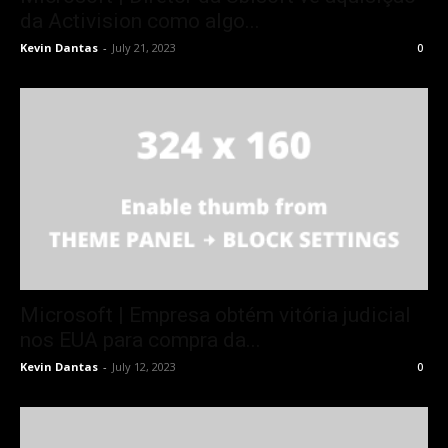
da Activision como algo...
Kevin Dantas
-
July 21, 2023
0
Microsoft | Empresa obtém vitória judicial
nos EUA para compra da...
Kevin Dantas
-
July 12, 2023
0