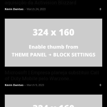
aquisição da Activision Blizzard
Kevin Dantas
-
March 24, 2023
0
Microsoft | Empresa planeja substituir Call
of Duty Mobile pelo Warzone...
Kevin Dantas
-
March 9, 2023
0