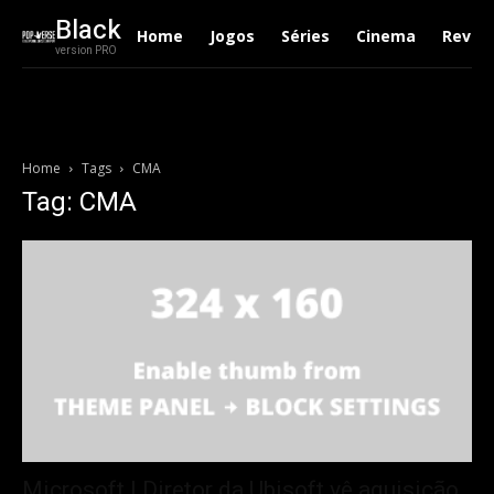
Black
Home
Jogos
Séries
Cinema
Revie
version PRO
Home
Tags
CMA
Tag: CMA
Microsoft | Diretor da Ubisoft vê aquisição