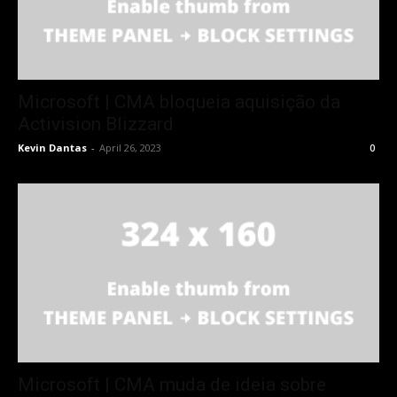
Microsoft | CMA bloqueia aquisição da
Activision Blizzard
Kevin Dantas
-
April 26, 2023
0
Microsoft | CMA muda de ideia sobre